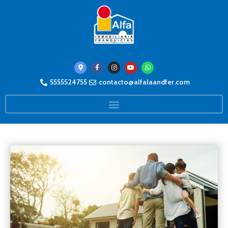
5555524755
contacto@alfalaandfer.com