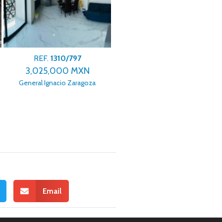
REF.
1310/797
REF.
1310/797
3,025,000 MXN
3,025,000 MXN
General Ignacio Zaragoza
General Ignacio Zaragoza
Email