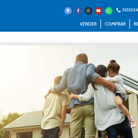
555552
VENDER
COMPRAR
R