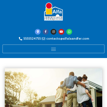
5555524755
contacto@alfalaandfer.com